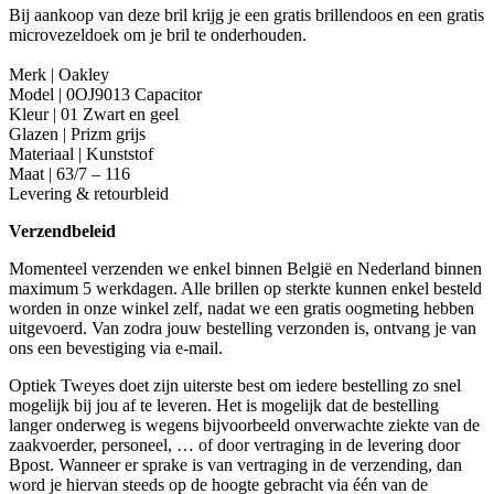
Bij aankoop van deze bril krijg je een gratis brillendoos en een gratis
microvezeldoek om je bril te onderhouden.
Merk | Oakley
Model | 0OJ9013 Capacitor
Kleur | 01 Zwart en geel
Glazen | Prizm grijs
Materiaal | Kunststof
Maat | 63/7 – 116
Levering & retourbleid
Verzendbeleid
Momenteel verzenden we enkel binnen België en Nederland binnen
maximum 5 werkdagen. Alle brillen op sterkte kunnen enkel besteld
worden in onze winkel zelf, nadat we een gratis oogmeting hebben
uitgevoerd. Van zodra jouw bestelling verzonden is, ontvang je van
ons een bevestiging via e-mail.
Optiek Tweyes doet zijn uiterste best om iedere bestelling zo snel
mogelijk bij jou af te leveren. Het is mogelijk dat de bestelling
langer onderweg is wegens bijvoorbeeld onverwachte ziekte van de
zaakvoerder, personeel, … of door vertraging in de levering door
Bpost. Wanneer er sprake is van vertraging in de verzending, dan
word je hiervan steeds op de hoogte gebracht via één van de