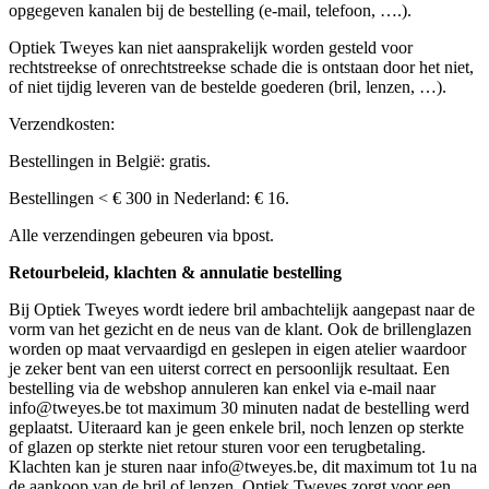
opgegeven kanalen bij de bestelling (e-mail, telefoon, ….).
Optiek Tweyes kan niet aansprakelijk worden gesteld voor
rechtstreekse of onrechtstreekse schade die is ontstaan door het niet,
of niet tijdig leveren van de bestelde goederen (bril, lenzen, …).
Verzendkosten:
Bestellingen in België: gratis.
Bestellingen < € 300 in Nederland: € 16.
Alle verzendingen gebeuren via bpost.
Retourbeleid, klachten & annulatie bestelling
Bij Optiek Tweyes wordt iedere bril ambachtelijk aangepast naar de
vorm van het gezicht en de neus van de klant. Ook de brillenglazen
worden op maat vervaardigd en geslepen in eigen atelier waardoor
je zeker bent van een uiterst correct en persoonlijk resultaat. Een
bestelling via de webshop annuleren kan enkel via e-mail naar
info@tweyes.be tot maximum 30 minuten nadat de bestelling werd
geplaatst. Uiteraard kan je geen enkele bril, noch lenzen op sterkte
of glazen op sterkte niet retour sturen voor een terugbetaling.
Klachten kan je sturen naar info@tweyes.be, dit maximum tot 1u na
de aankoop van de bril of lenzen. Optiek Tweyes zorgt voor een